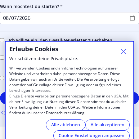
Wann möchtest du starten?
Ich willige ein, den E-Mail-Newsletter zu erhalten
Erlaube Cookies
Ich akzeptiere die Coworkerei Tegernsee
Wir schätzen deine Privatsphäre.
Geschäftsbedingungen und Konditionen
Wir verwenden Cookies und ähnliche Technologien auf unserer
Website und verarbeiten dabei personenbezogene Daten. Diese
Ich nehme die
Datenschutzerklärung
von Coworkerei
Daten geben wir auch an Dritte weiter. Die Verarbeitung erfolgt
Tegernsee an
entweder auf Grundlage deiner Einwilligung oder aufgrund eines
berechtigten Interesses.
Einige Dienste verarbeiten personenbezogene Daten in den USA. Mit
Kostenpflichtig registrieren
deiner Einwilligung zur Nutzung dieser Dienste stimmst du auch der
Verarbeitung deiner Daten in den USA zu. Weitere Informationen
Zurück
findest du in unserer Datenschutzerklärung.
Alle ablehnen
Alle akzeptieren
Cookie Einstellungen anpassen